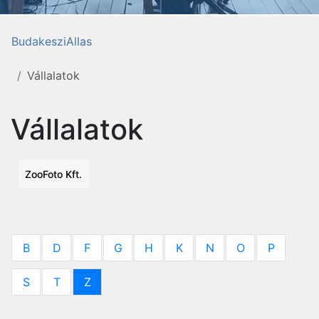
BudakesziAllas
Vállalatok
Vállalatok
ZooFoto Kft.
B
D
F
G
H
K
N
O
P
S
T
Z