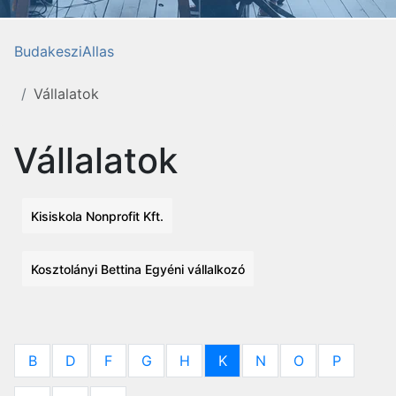
BudakesziAllas
Vállalatok
Vállalatok
Kisiskola Nonprofit Kft.
Kosztolányi Bettina Egyéni vállalkozó
B
D
F
G
H
K
N
O
P