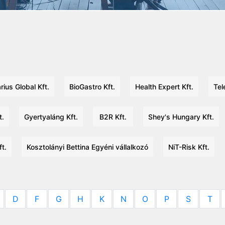
rius Global Kft.
BioGastro Kft.
Health Expert Kft.
Tel
t.
Gyertyaláng Kft.
B2R Kft.
Shey's Hungary Kft.
t.
Kosztolányi Bettina Egyéni vállalkozó
NiT-Risk Kft.
D
F
G
H
K
N
O
P
S
T