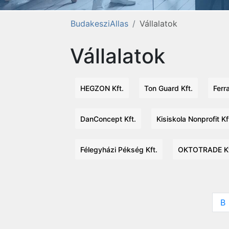
BudakesziAllas
Vállalatok
Vállalatok
HEGZON Kft.
Ton Guard Kft.
Ferra
DanConcept Kft.
Kisiskola Nonprofit Kf
Félegyházi Pékség Kft.
OKTOTRADE Kf
B