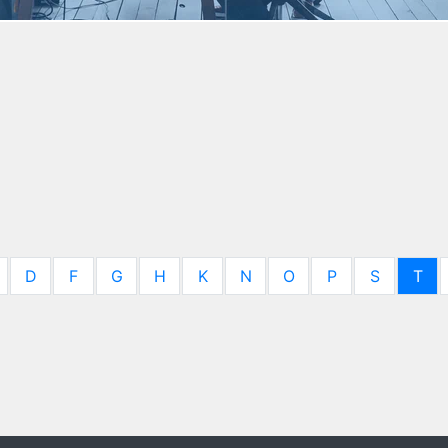
D
F
G
H
K
N
O
P
S
T