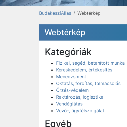
BudakesziAllas
Webtérkép
Webtérkép
Kategóriák
Fizikai, segéd, betanított munka
Kereskedelem, értékesítés
Menedzsment
Oktatás, fordítás, tolmácsolás
Őrzés-védelem
Raktározás, logisztika
Vendéglátás
Vevő-, ügyfélszolgálat
Egyéb