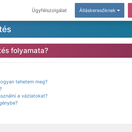
Ügyfélszolgálat
Álláskeresőknek
tés
etés folyamata?
. Hogyan tehetem meg?
?
ználni a vázlatokat?
igénybe?