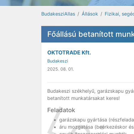
BudakesziAllas
Állások
Fizikai, seg
Főállású betanított mun
OKTOTRADE Kft.
Budakeszi
2025. 08. 01.
Budakeszi székhelyű, garázskapu gyár
betanított munkatársakat keres!
Feladatok
garázskapu gyártása (részfelada
áru mozgatása (beérkezéskor és