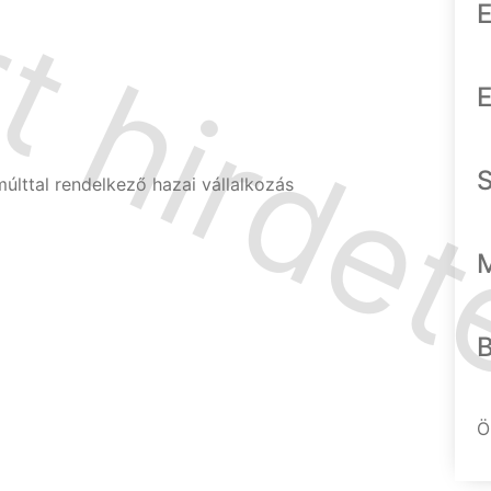
E
E
múlttal rendelkező hazai vállalkozás
Ö