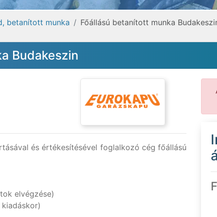
éd, betanított munka
Főállású betanított munka Budakeszi
ka Budakeszin
tásával és értékesítésével foglalkozó cég főállású
á
F
tok elvégzése)
 kiadáskor)