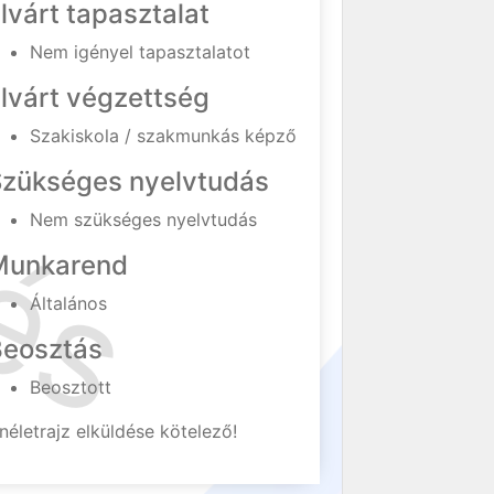
lvárt tapasztalat
Nem igényel tapasztalatot
lvárt végzettség
Szakiskola / szakmunkás képző
Szükséges nyelvtudás
Nem szükséges nyelvtudás
Munkarend
Általános
Beosztás
Beosztott
néletrajz elküldése kötelező!