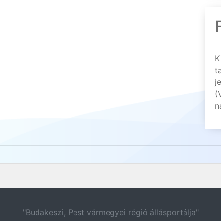
K
t
j
(
n
"Budakeszi, Pest vármegyei régió állásportálja"