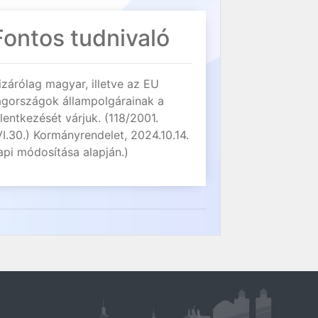
Fontos tudnivaló
izárólag magyar, illetve az EU
agországok állampolgárainak a
elentkezését várjuk. (118/2001.
VI.30.) Kormányrendelet, 2024.10.14.
api módosítása alapján.)