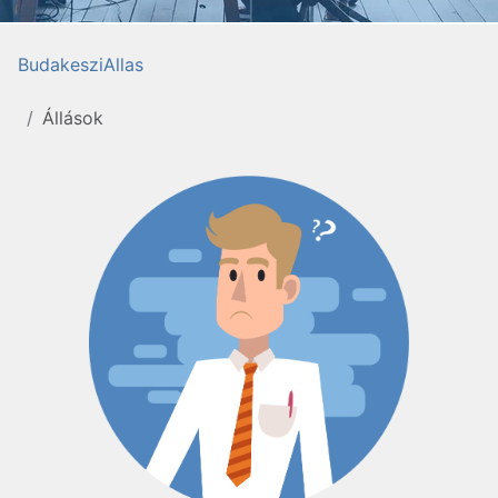
BudakesziAllas
Állások