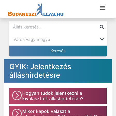
GYIK: Jelentkezés
álláshirdetésre
Hogyan tudok jelentkezni a
kiválasztott álláshirdetésre?
Mikor kapok választ a