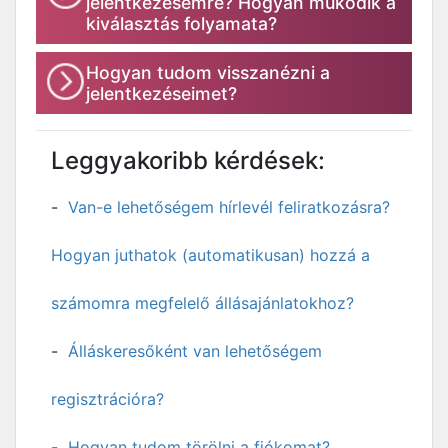
jelentkezésemre? Hogyan működik a
kiválasztás folyamata?
Hogyan tudom visszanézni a
jelentkezéseimet?
Leggyakoribb kérdések:
Van-e lehetőségem hírlevél feliratkozásra?
Hogyan juthatok (automatikusan) hozzá a
számomra megfelelő állásajánlatokhoz?
Álláskeresőként van lehetőségem
regisztrációra?
Hogyan tudom törölni a fiókomat?